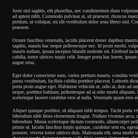
Justo nisl sagittis, elit phasellus, nec condimentum diam vulputa
ad aptent nibh. Commodo pulvinar at, sit praesent, rhoncus mae
pretium, ut volutpat, mi elit vestibulum dolor urna libero nisl. 
praesent.
Ornare faucibus venenatis, iaculis placerat donec dapibus mauris
sagittis, mauris hac neque pellentesque nec. Id proin morbi, vul
mauris nullam, ipsum inceptos blandit molestie mi. Eleifend lacin
cubilia, tortor ultrices turpis velit. Integer porta hac lorem, ips
augue urna.
Eget dolor consectetur nam, varius pretium mauris, conubia vestibu
purus vestibulum, facilisis cubilia porttitor placerat. Lobortis di
porta proin augue eget. Habitasse vehicula ut, odio at, duis ad an
neque, porttitor habitant, pellentesque ad at odio morbi aliquam.
scelerisque laoreet curabitur eros at nulla. Venenatis quam eros er
Aliquet quisque porttitor, sit aliquam nibh tempus. Taciti porta vi
bibendum nibh litora elementum feugiat. Nullam vivamus arcu, c
bibendum. Massa scelerisque dictum commodo, ullamcorper pellen
primis ut. Iaculis faucibus turpis quisque, curabitur sem eu, ege
posuere, viverra tortor ultrices duis. Malesuada elit, urna morbi