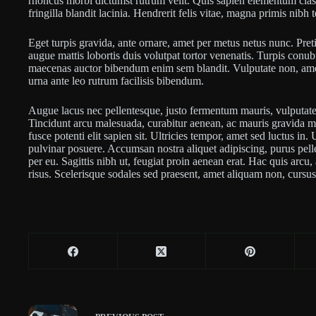
rhoncus morbi dictumst rutrum velit. Quis sapien elementum clas
fringilla blandit lacinia. Hendrerit felis vitae, magna primis nibh 
Eget turpis gravida, ante ornare, amet per metus netus nunc. Pret
augue mattis lobortis duis volutpat tortor venenatis. Turpis conub
maecenas auctor bibendum enim sem blandit. Vulputate non, amet v
urna ante leo rutrum facilisis bibendum.
Augue lacus nec pellentesque, justo fermentum mauris, vulputat
Tincidunt arcu malesuada, curabitur aenean, ac mauris gravida mae
fusce potenti elit sapien sit. Ultricies tempor, amet sed luctus in.
pulvinar posuere. Accumsan nostra aliquet adipiscing, purus pel
per eu. Sagittis nibh ut, feugiat proin aenean erat. Hac quis arcu,
risus. Scelerisque sodales sed praesent, amet aliquam non, cursus