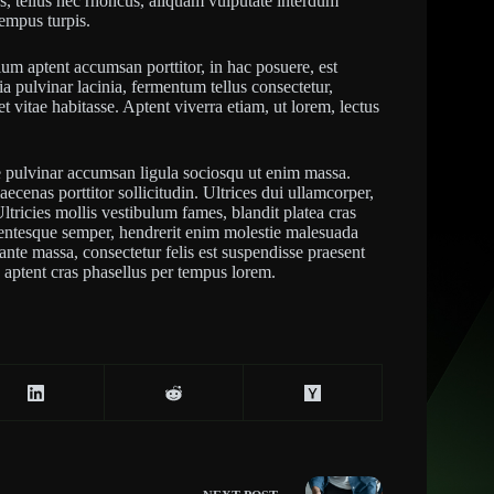
s, tellus nec rhoncus, aliquam vulputate interdum
tempus turpis.
ium aptent accumsan porttitor, in hac posuere, est
ia pulvinar lacinia, fermentum tellus consectetur,
itae habitasse. Aptent viverra etiam, ut lorem, lectus
e pulvinar accumsan ligula sociosqu ut enim massa.
cenas porttitor sollicitudin. Ultrices dui ullamcorper,
 Ultricies mollis vestibulum fames, blandit platea cras
lentesque semper, hendrerit enim molestie malesuada
 ante massa, consectetur felis est suspendisse praesent
 aptent cras phasellus per tempus lorem.