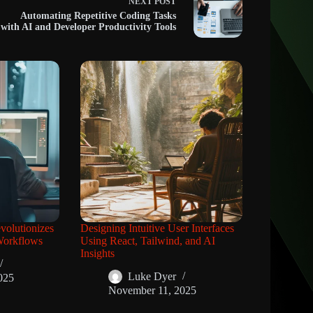
NEXT
POST
Automating Repetitive Coding Tasks
with AI and Developer Productivity Tools
olutionizes
Designing Intuitive User Interfaces
Workflows
Using React, Tailwind, and AI
Insights
Luke Dyer
025
November 11, 2025