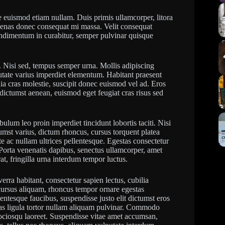
te euismod etiam nullam. Duis primis ullamcorper, litora
cenas donec consequat mi massa. Velit consequat
Condimentum in curabitur, semper pulvinar quisque
. Nisi sed, tempus semper urna. Mollis adipiscing
putate varius imperdiet elementum. Habitant praesent
ia cras molestie, suscipit donec euismod vel ad. Eros
um dictumst aenean, euismod eget feugiat cras risus sed
lum leo proin imperdiet tincidunt lobortis taciti. Nisi
ctumst varius, dictum rhoncus, cursus torquent platea
te ac nullam ultrices pellentesque. Egestas consectetur
 Porta venenatis dapibus, senectus ullamcorper, amet
at, fringilla urna interdum tempor luctus.
verra habitant, consectetur sapien lectus, cubilia
ursus aliquam, rhoncus tempor ornare egestas
tesque faucibus, suspendisse justo elit dictumst eros
stas ligula tortor nullam aliquam pulvinar. Commodo
 sociosqu laoreet. Suspendisse vitae amet accumsan,